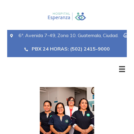
6ª. Avenida 7-49, Zona 10. Guatemala, Ciudad.
PBX 24 HORAS: (502) 2415-9000